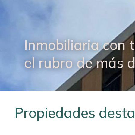
Inmobiliaria con 
el rubro de más 
Propiedades dest