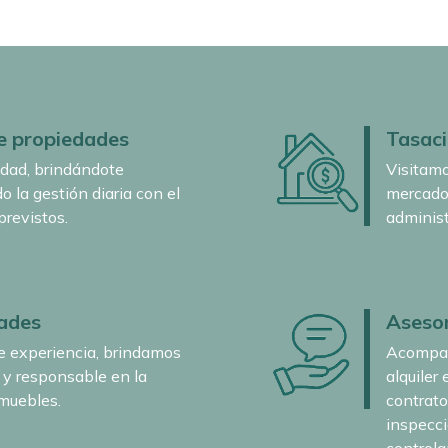
e propiedades
Tasac
dad, brindándote
Visitamo
do la gestión diaria con el
mercado.
previstos.
administ
ades
Asesor
 experiencia, brindamos
Acompañ
l y responsable en la
alquiler
nmuebles.
contrato
inspecci