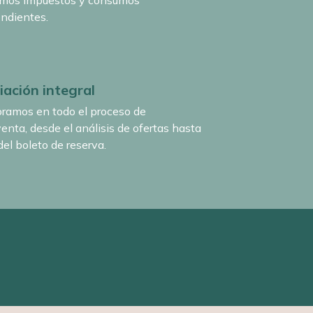
amos impuestos y consumos
ndientes.
ación integral
ramos en todo el proceso de
nta, desde el análisis de ofertas hasta
 del boleto de reserva.