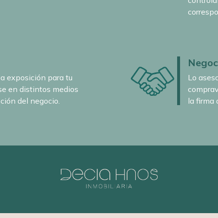
control
correspo
Negoci
 exposición para tu
Lo aseso
se en distintos medios
comprave
ción del negocio.
la firma