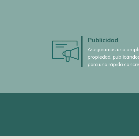
Publicidad
Aseguramos una amplia
propiedad, publicándo
para una rápida concre